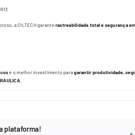
NR13
goroso, a CILTECH garante
rastreabilidade total e segurança e
icos
é o melhor investimento para
garantir produtividade, se
DRÁULICA
.
em
s
Por
que
Fazer
Manutenção
a plataforma!
Preventiva
em