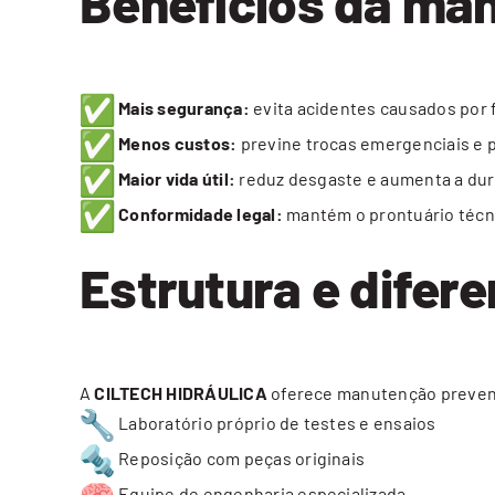
Benefícios da ma
Mais segurança:
evita acidentes causados por f
Menos custos:
previne trocas emergenciais e 
Maior vida útil:
reduz desgaste e aumenta a dur
Conformidade legal:
mantém o prontuário técni
Estrutura e difer
A
CILTECH HIDRÁULICA
oferece manutenção prevent
Laboratório próprio de testes e ensaios
Reposição com peças originais
Equipe de engenharia especializada