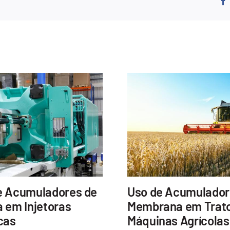
Acumuladores
Hidráulicos
e Acumuladores de
Uso de Acumulador
 em Injetoras
Membrana em Trato
cas
Máquinas Agrícolas