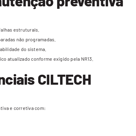
nutenção preventiva
alhas estruturais.
paradas não programadas.
abilidade do sistema.
co atualizado conforme exigido pela NR13.
enciais CILTECH
iva e corretiva com: