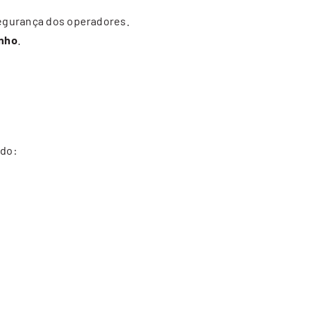
segurança dos operadores.
enho
.
ndo: