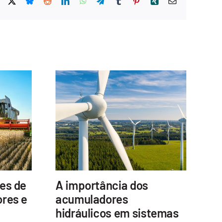
Facebook
X
Bluesky
Reddit
LinkedIn
WhatsApp
Telegram
Tumblr
Pinterest
Xing
E-
mail
es de
A importância dos
Fa
res e
acumuladores
Br
hidráulicos em sistemas
um