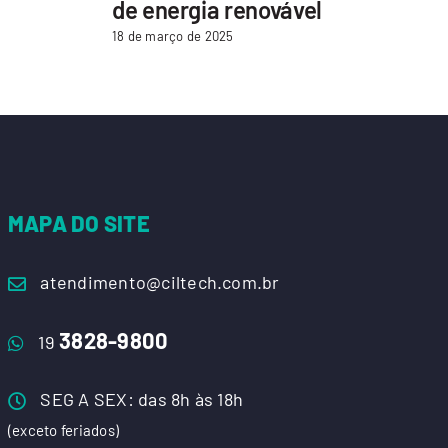
de energia renovável
pa
18 de março de 2025
2 d
MAPA DO SITE
atendimento@ciltech.com.br
3828-9800
19
SEG A SEX: das 8h às 18h
(exceto feriados)